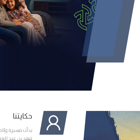
حكايتنا
بدأت مسيرة وئام
فهد بن عبد العز