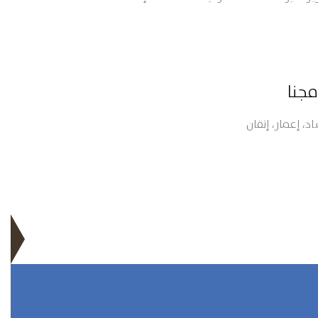
ون الأسرة وتنميتها بالمنطقة الشرقية، وصدرت
الموافقة على إنشاء الجمعية في عام 1431هـ لتكون "الجمعية
 الأسرية وئام" وجرى تسجيلها في سجل الجمعيات
مجنا
اد، إعمار، إتقان