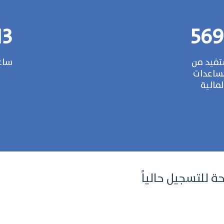
07
574
فيد من
ساع
ساعدات
لمالية
ة للتسجيل حالياً