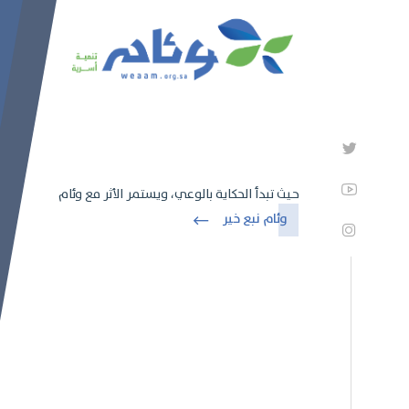
حيث تبدأ الحكاية بالوعي، ويستمر الأثر مع وئام
وئام نبع خير