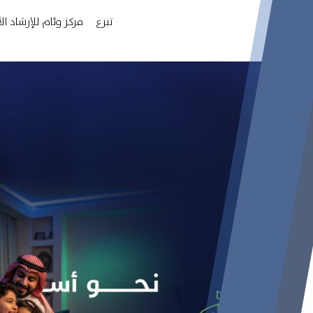
تبرع
مركز وئام للإرشاد ا