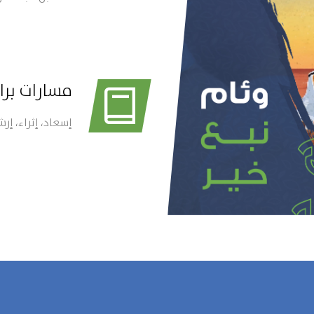
جمعية تعنى بشؤ
الخيرية للتنمية
الأهلية برقم (496)
مسارات برا
إسعاد، إثراء، إرش