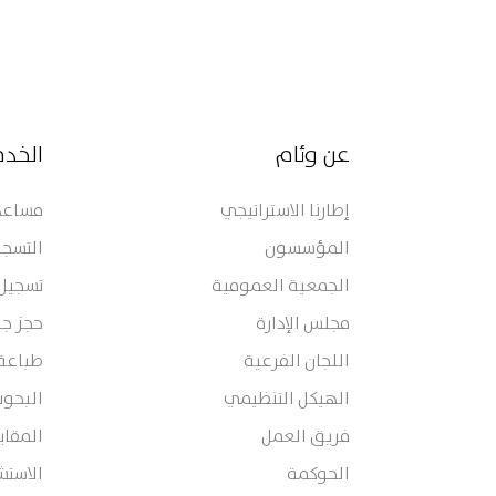
عن وئام
الخد
إطارنا الاستراتيجي
مساعدة
المؤسسون
التسجي
الجمعية العمومية
تسجيل
مجلس الإدارة
حجز جل
اللجان الفرعية
طباعة
الهيكل التنظيمي
البحوث
فريق العمل
المقا
الحوكمة
الاستش