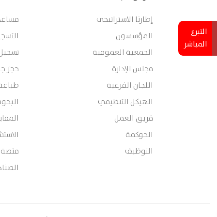
إطارنا الاستراتيجي
مساعدة
التبرع
المؤسسون
التسجي
المباشر
الجمعية العمومية
تسجيل
مجلس الإدارة
حجز جل
اللجان الفرعية
طباعة
الهيكل التنظيمي
البحوث
فريق العمل
المقا
الحوكمة
الاستش
التوظيف
منصة 360 تربية
الصناد