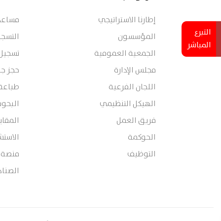
إطارنا الاستراتيجي
مساعدة
التبرع
المؤسسون
التسجي
المباشر
الجمعية العمومية
تسجيل
مجلس الإدارة
حجز جل
اللجان الفرعية
طباعة
الهيكل التنظيمي
البحوث
فريق العمل
المقا
الحوكمة
الاستش
التوظيف
منصة 360 تربية
الصناد