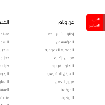
التبرع
عن وئام
الخد
المباشر
إطارنا الاستراتيجي
مساعدة
المؤسسون
التسجي
الجمعية العمومية
تسجيل
مجلس الإدارة
حجز جل
اللجان الفرعية
طباعة
الهيكل التنظيمي
البحوث
فريق العمل
المقا
الحوكمة
الاستش
التوظيف
منصة 360 تربية