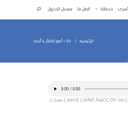
لأسري
اتصل بنا
تسجيل الدخول
خدماتنا
الرئيسية
02 – أهو كالفأر يا أبتي
“02 – أهو كالفأر يا أبتي” من Èíä ÓØæÑ ÇáÍßÇíÇÊ بواسطة ÇáÌãÚíÉ ÇáÎíÑíÉ ÁáãÓÇÚÏÉ Úáì ÇáÒæÇÌ ÆÇáÑÚÇíÉ ÇáÃÓÑíÉ ÈÇáãäØÞÉ ÇáÔÑÞíÉ ( ÆÆÇã ). مسار 2.