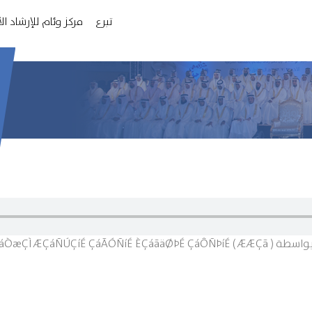
تبرع
مركز وئام للإرشاد ا