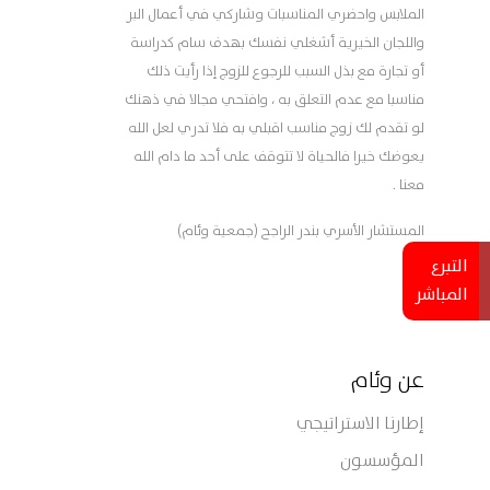
الملابس واحضري المناسبات وشاركي في أعمال البر
واللجان الخيرية أشغلي نفسك بهدف سام كدراسة
أو تجارة مع بذل السبب للرجوع للزوج إذا رأيت ذلك
مناسبا مع عدم التعلق به ، وافتحي مجالا في ذهنك
لو تقدم لك زوج مناسب اقبلي به فلا تدري لعل الله
يعوضك خيرا فالحياة لا تتوقف على أحد ما دام الله
معنا .
المستشار الأسري بندر الراجح (جمعية وئام)
التبرع
المباشر
عن وئام
إطارنا الاستراتيجي
المؤسسون