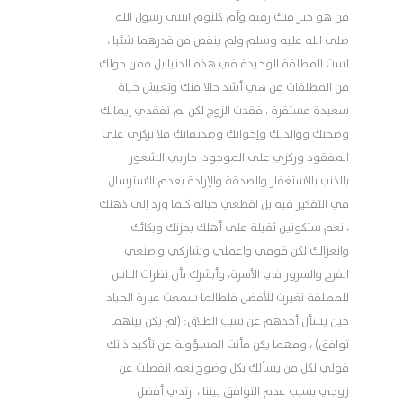
من هو خير منك رقية وأم كلثوم ابنتي رسول الله
صلى الله عليه وسلم ولم ينقص من قدرهما شئيا ،
لست المطلقة الوحيدة في هذه الدنيا بل ممن حولك
من المطلقات من هي أشد حالا منك وتعيش حياة
سعيدة مستقرة ، فقدت الزوج لكن لم تفقدي إيمانك
وصحتك ووالديك وإخوانك وصديقاتك فلا تركزي على
المفقود وركزي على الموجود، حاربي الشعور
بالذنب بالاستغفار والصدقة والإرادة بعدم الاسترسال
في التفكير فيه بل اقطعي حباله كلما ورد إلى ذهنك
، نعم ستكونين ثقيلة على أهلك بحزنك وبكائك
وانعزالك لكن قومي واعملي وشاركي واصنعي
الفرح والسرور في الأسرة، وأبشرك بأن نظرات الناس
للمطلقة تغيرت للأفضل فلطالما سمعت عبارة الحياد
حين يسأل أحدهم عن سبب الطلاق: (لم يكن بينهما
توافق) ، ومهما يكن فأنت المسؤولة عن تأكيد ذاتك
قولي لكل من يسألك بكل وضوح نعم انفصلت عن
زوجي بسبب عدم التوافق بيننا ، ارتدي أفضل