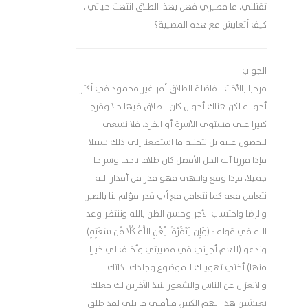
تقتلني، ما مصيري فهل بهذا الطلاق انتهت حياتي ،
كيف أتعايش مع هذه المصيبة؟
الجواب
مرحبا بالأخت الفاضلة الطلاق أمر غير محمود في أكثر
أحواله لكن هناك أحوال كان الطلاق فيها حلا وفرجا
كبيرا على مستوى الأسرة أو الفرد، فلا نسعى
للحصول عليه بل نتجنبه ما استطعنا إلى ذلك سبيلا
فإذا قررنا أنه الحل الأفضل كان طلاقا ناجحا وسراحا
جميلا، فإذا وقع وانتهى فهو قدر من أقدار الله
نتعامل معه كما نتعامل مع أي قدر مؤلم لنا بالصبر
والرضا واحتساب الأجر وحسن الظن بالله وننتظر وعد
الله في قوله : (وَإِن يَتَفَرَّقَا يُغْنِ اللَّهُ كُلًّا مِّن سَعَتِهِ)
وندعو (للهم أجرني في مصيبتي وأخلف لي خيرا
منها) أختي تهويلك للموضوع وجلدك لذاتك
والانعزال عن الناس والشعور بنبذ الآخرين لك جعلك
تعيشين هذا الهم الكبير، فتأملي ما يلي لقد طلق