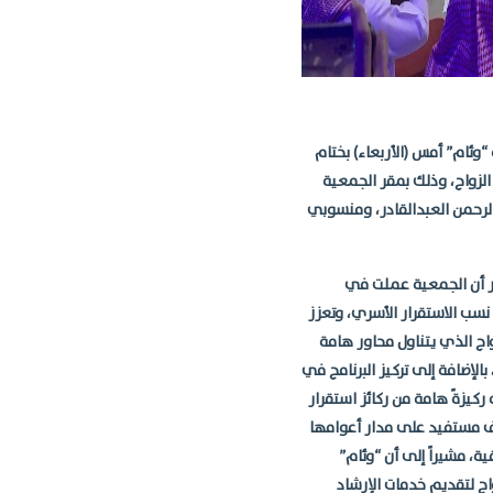
“وئام” أمس (الأربعاء) بختام
لمقبلين على الزواج، وذلك بمقر الجمعية
الرحمن العبدالقادر، ومنسوبي
در أن الجمعية عملت في
سب الاستقرار الأسري، وتعزز
واج الذي يتناول محاور هامة
الإضافة إلى تركيز البرنامج في
 ركيزةً هامة من ركائز استقرار
أسرة، مبيناً أن الجمعية قدمت البرنامج لأكثر من 4آلاف مستفيد على مدار أعوامها
، مشيراً إلى أن “وئام”
اج لتقديم خدمات الإرشاد