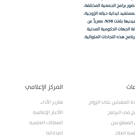
ور برامج الجمعية المختلفة،
مستفيد لبداية حياته الزوجية،
وهو ما مكن الجمعية من تحقيق نسبة استقرار عالي لمستفيديها بلغت 98%، معرباً عن
فة الجهات الحكومية المدنية
امج هذه النجاحات المتوالية.
مات
المركز الإعلامي
 المقبلين على الزواج
تقارير الأداء
ل في البرامج
الأخبار الإعلامية
 المتطوعين
المقالات العلمية
سة إصلاح
إصداراتنا