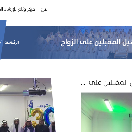
تبرع
مركز وئام للإرشاد ا
الرئيسية
“وئام” تحتفل بـ (300) برنامج لتأهيل المقبلين على الزواج