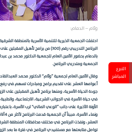
وئام – الدمام:
احتفلت الجمعية الخيرية للتنمية الأسرية بالمنطقة الشرقية 
البرنامج التدريبي رقم (300) من برامج تأهيل ا
بالدمام بحضور الأمين العام للجمعية الدكتور محمد بن عبد
الجمعية ومتدربي البرنامج.
التبرع
وقال الأمين العام لجمعية “وئام” الدكتور محمد العبدالقا
المباشر
أعوامها العشر على تقديم برامج ومبادرات تسهم في رفع ن
جودة الحياة الأسرية، ومنها برنامج تأهيل المقبلين على الز
في حياة الأسرة في الجوانب الشرعية، الاجتماعية، والطبية، ب
الآونة الأخيرة على جانب “الوعي المالي” لرب الأسرة، باعتباره
ونماء ال
العشر، ونفذت البرنامج في مختلف محافظات المنطقة الشرقية
تواصل متابعتها مع مستفيدي البرنامج في فترة ما بعد الزو