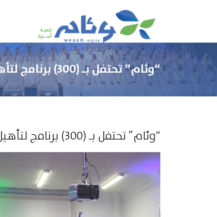
“وئام” تحتفل بـ (300) برنامج لتأهيل المقبلين على الزواج