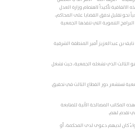
لاتفاقية تأكيداً لاهتمام وزارة العدل
 المصالحة في المحاكم، والعمل على تنفيذ مستهدفات الوزارة ضمن مبادرات برنامج التحول الوطني ٢٠٢٠ سعياً نحو تقليل تدفق القضايا على المحاكم،
لبرامج التنموية التي تنفذها الجمعية
ايف بن عبدالعزيز أمير المنطقة الشرقية
هو الثالث الذي تشغله الجمعية، حيث تشغل
معية تستشعر دور القطاع الثالث في تحقيق
ه المكاتب المصالحة الآنية للمتابعة
ي تقدم لهم.
واءً كان لديهم دعوى لدى المحكمة، أو