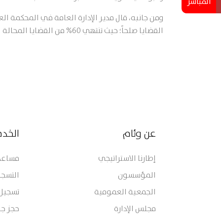
المباشر
ومن جانبه، قال مدير الإدارة العامة في المحكمة ا
القضايا صلحاً؛ حيث تنتهي 60% من القضايا المحالة لمكتب المصالحة بالصلح.
عن وئام
الخد
إطارنا الاستراتيجي
مساعدة
المؤسسون
التسجي
الجمعية العمومية
تسجيل
مجلس الإدارة
حجز جل