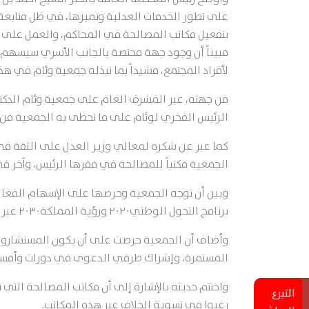
على تطور الخدمات العدلية وتميزها، في ظل متابعة و
مبيناً أن وجود جهة مختصة بالجانب الأسري سيسهم بم
لأفراد المجتمع، مشيداً بما تبذله جمعية وئام في هذا
من جهته، عبر المشرف العام على جمعية وئام الدكتو
الرئيس الفخري لوئام على ما تحظى به الجمعية من
كما عبر عن شكره لمعالي وزير العدل على الثقة في 
الجمعية مكتباً للمصالحة في مقرها الرئيس، وآخر 
وبين أن توجه الجمعية وحرصها على الإسهام الفعال 
برنامج التحول الوطني٢٠٢٠ ورؤية المملكة٢٠٣٠ عبر تقديم الخدمات بالشراكة مع مختلف القطاعات.
وأضاف أن الجمعية حرصت على أن يكون المستشارون ال
المستمرة، وإشراك طرفي الدعوى في دورات وأمسيات
واختتم حديثه بالإشارة إلى أن مكاتب المصالحة الت
التبرع
رغبوا في تسوية الخلاف عبر هذه المكاتب.