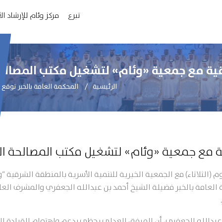
تبرع
مركز وئام للإرشاد ا
اقية مع جمعية «وئام» لتشغيل مكتب المصالح
الرئيسية
المحكمة العامة بالخبر توقع
ية مع جمعية «وئام» لتشغيل مكتب المصالحة ال
(الثلاثاء) مع الجمعية الخيرية للتنمية الأسرية بالمنطقة الشرقية “
 العامة بالخبر فضيلة الشيخ أحمد بن عبدالله الجعفري والمشرف العا
عبدالله الجعفري، أن المرفق العدلي يحظى بدعم واهتمام القيادة الر