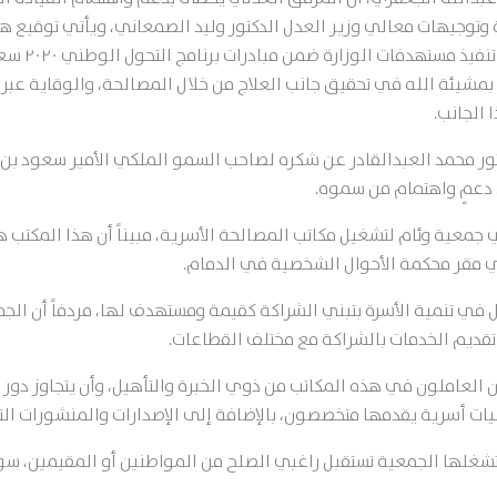
توجيهات معالي وزير العدل الدكتور وليد الصمعاني، ويأتي توقيع هذه ا
بتفعيل مكاتب
شيئة الله في تحقيق جانب العلاج من خلال المصالحة، والوقاية عبر ا
 الجانب.
ر محمد العبدالقادر عن شكره لصاحب السمو الملكي الأمير سعود بن ن
 دعمٍ واهتمام من سموه.
جمعية وئام لتشغيل مكاتب المصالحة الأسرية، مبيناً أن هذا المكتب 
في مقر محكمة الأحوال الشخصية في الدمام.
في تنمية الأسرة بتبني الشراكة كقيمة ومستهدف لها، مردفاً أن الج
عاملون في هذه المكاتب من ذوي الخبرة والتأهيل، وأن يتجاوز دور هذ
 أسرية يقدمها متخصصون، بالإضافة إلى الإصدارات والمنشورات الت
ي تشغلها الجمعية تستقبل راغبي الصلح من المواطنين أو المقيمين، س